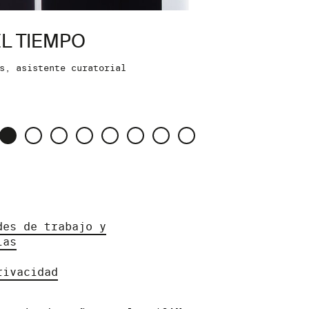
L TIEMPO
s, asistente curatorial
des de trabajo y
ias
rivacidad