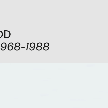
ón
Exposiciones
Programa
Explora
Visita
Me
DD
 1968-1988