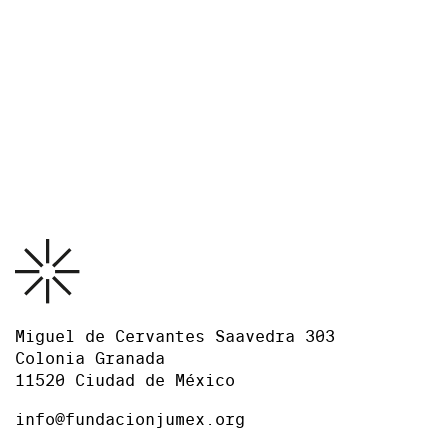
Exposición organizada por el Museo Jumex.
Curador invitado: Guillermo Santamarina.
Vistas de la exposición Fútbol y Arte: Esa misma emoción.
Museo Jumex, 2026. Foto: Ramiro Chaves.
Comunicado de prensa
Descargar PDF
Miguel de Cervantes Saavedra 303
Colonia Granada
11520 Ciudad de México
info@fundacionjumex.org