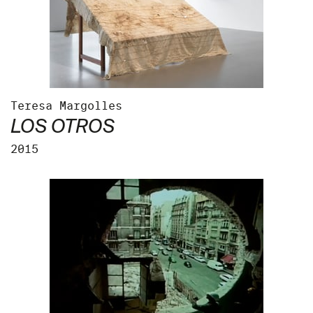
A
B
C
D
E
F
G
H
I
J
K
L
M
N
O
P
Q
R
S
T
U
V
W
X
Y
Z
DÉCADAS
Teresa Margolles
LOS OTROS
2015