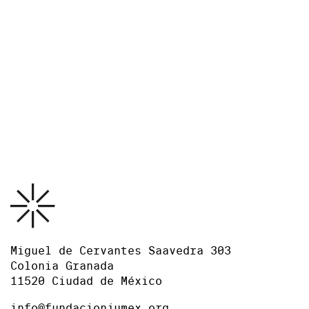
Créditos
Exposición organizada por el Museo Jumex.
Curaduría: Marielsa Castro Vizcarra, Rosela del Bosque,
curadora asociada y Natalia Vargas, asistente curatorial.
Vista de la exposición
.
Elsa-Louise Manceauz: Notas de voz
Museo Jumex, 2026. Foto: Ramiro Chaves.
Miguel de Cervantes Saavedra 303
Colonia Granada
11520 Ciudad de México
info@fundacionjumex.org