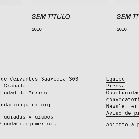
SEM TITULO
SEM T
2010
2010
 de Cervantes Saavedra 303
Equipo
a Granada
Prensa
Ciudad de México
Oportunida
convocator
undacionjumex.org
Newsletter
Aviso de p
s guiadas y grupos
@fundacionjumex.org
Abierto a 