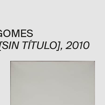
ón
Exposiciones
Programa
Explora
Visita
Me
GOMES
[SIN TÍTULO]
, 2010