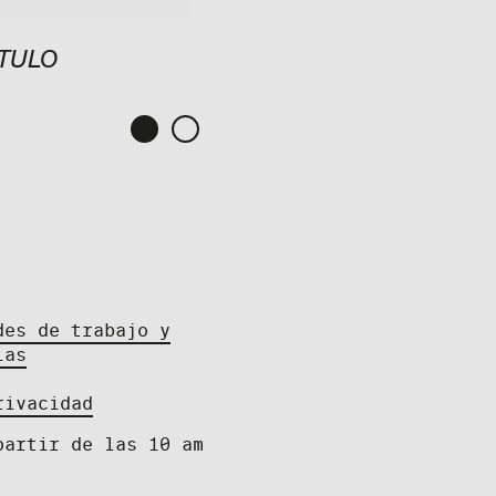
ITULO
SIN TÍTULO
2001
des de trabajo y
ias
rivacidad
partir de las 10 am