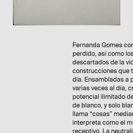
Fernanda Gomes convi
perdido, así como l
descartados de la vid
construcciones que t
día. Ensambladas a p
varias veces al día, 
potencial ilimitado d
de blanco, y solo bla
llama “cosas” median
interpreta como el m
receptivo. La neutral