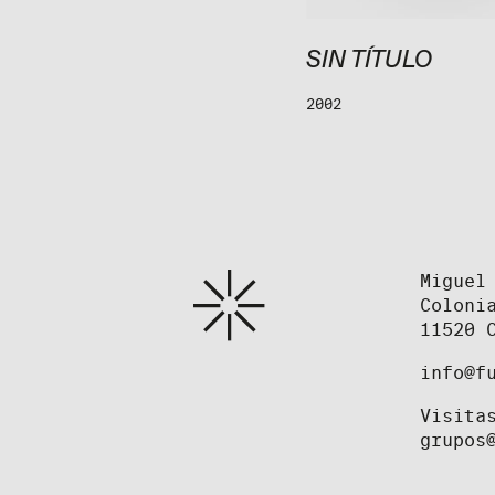
[SIN
SEM TÍTULO
SIN TÍTULO
TÍTULO]
2002
2009
Miguel
Coloni
11520 
info@f
Visita
grupos