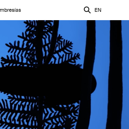
mbresías
EN