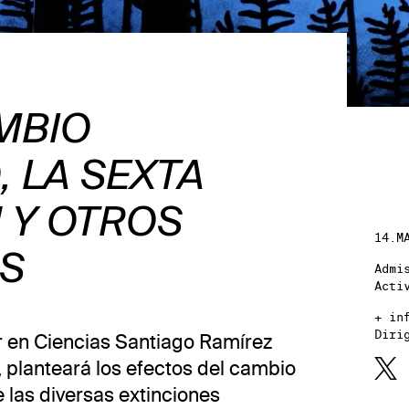
MBIO
, LA SEXTA
 Y OTROS
14.M
S
Admi
Acti
+ in
Diri
or en Ciencias Santiago Ramírez
planteará los efectos del cambio
e las diversas extinciones