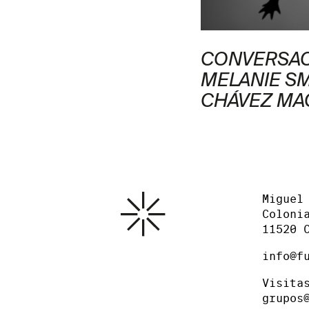
OMINGO: AHORA SOY
CONVERSAC
LOTL
MELANIE SM
CHÁVEZ MA
Miguel
Coloni
11520 
info@f
Visita
grupos