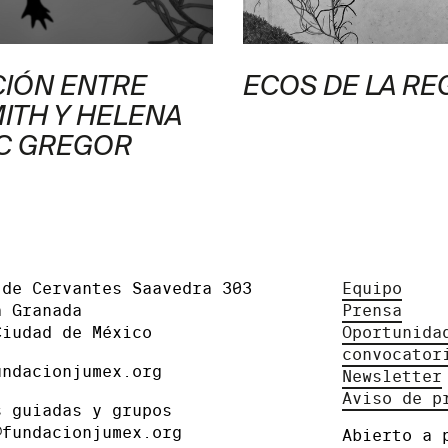
IÓN ENTRE
ECOS DE LA R
ITH Y HELENA
C GREGOR
 de Cervantes Saavedra 303
Equipo
a Granada
Prensa
Ciudad de México
Oportunida
convocator
undacionjumex.org
Newsletter
Aviso de p
s guiadas y grupos
@fundacionjumex.org
Abierto a 