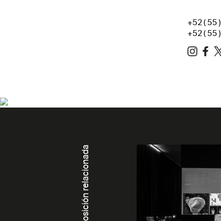
+52(55
+52(55
Exposición relacionada