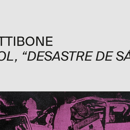
ón
Exposiciones
Programa
Explora
Visita
Me
TTIBONE
L, “DESASTRE DE S