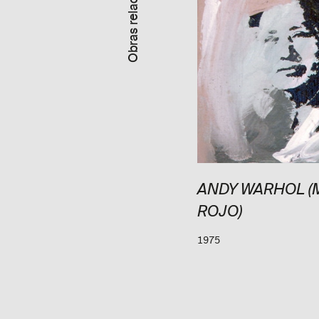
Obras relacionadas
ROY LICHTENSTEIN,
ANDY WARHOL (
“CATEDRAL DE ROUEN”
ROJO)
1969
1975