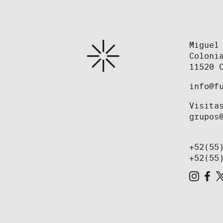
Miguel
Coloni
11520 
info@f
Visita
grupos
+52(55
+52(55