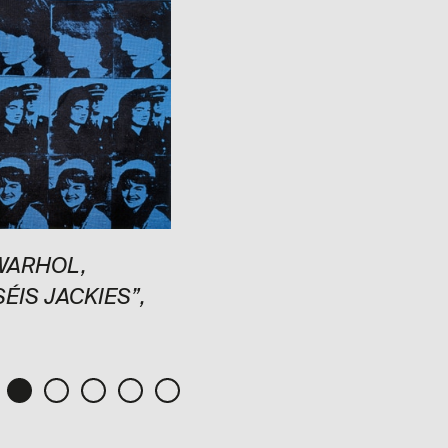
WARHOL,
ANDY WARHOL, “CAJA
SÉIS JACKIES”,
BRILLO”, 1964, (PLATA)
1967