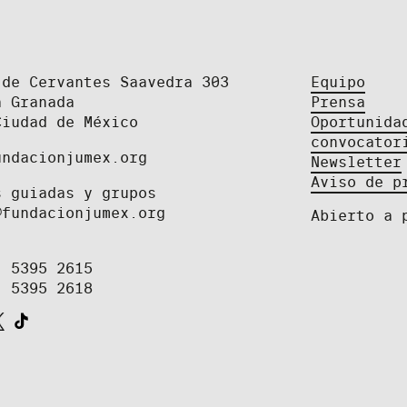
 de Cervantes Saavedra 303
Equipo
a Granada
Prensa
Ciudad de México
Oportunida
convocator
undacionjumex.org
Newsletter
Aviso de p
s guiadas y grupos
@fundacionjumex.org
Abierto a 
) 5395 2615
) 5395 2618