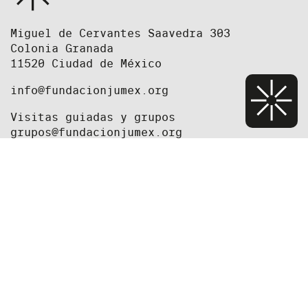
Miguel de Cervantes Saavedra 303
Colonia Granada
11520 Ciudad de México
info@fundacionjumex.org
Visitas guiadas y grupos
grupos@fundacionjumex.org
+52(55) 5395 2615
+52(55) 5395 2618
Equipo
Prensa
Fundación
Oportunidades de trabajo y convocatorias
Newsletter
Exposiciones
Aviso de privacidad