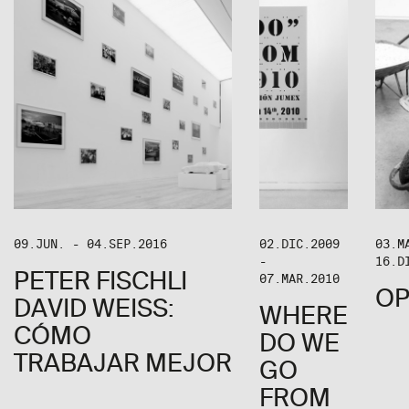
09.JUN. - 04.SEP.2016
02.DIC.2009
03.M
-
16.D
PETER FISCHLI
07.MAR.2010
OP
DAVID WEISS:
WHERE
CÓMO
DO WE
TRABAJAR MEJOR
GO
FROM