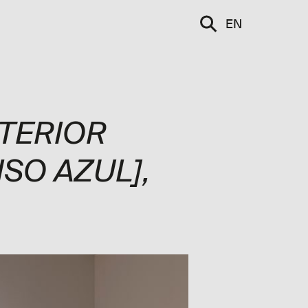
mbresías
EN
EN
TERIOR
ISO AZUL]
,