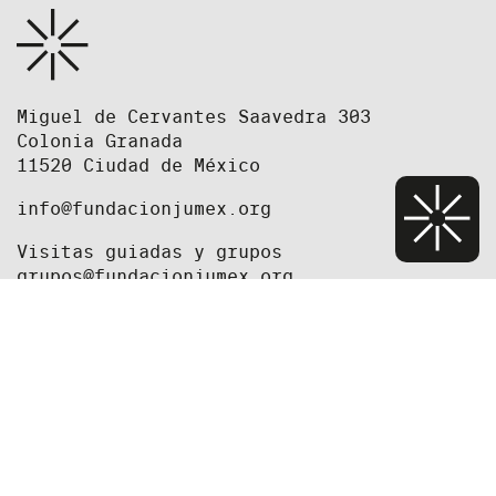
Miguel de Cervantes Saavedra 303
Colonia Granada
11520 Ciudad de México
info@fundacionjumex.org
Visitas guiadas y grupos
grupos@fundacionjumex.org
+52(55) 5395 2615
+52(55) 5395 2618
Equipo
Prensa
Fundación
Oportunidades de trabajo y convocatorias