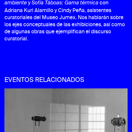
y
con
ambiente
Sofía Táboas: Gama térmica
Adriana Kuri Alamillo y Cindy Peña, asistentes
curatoriales del Museo Jumex. Nos hablarán sobre
los ejes conceptuales de las exhibiciones, así como
de algunas obras que ejemplifican el discurso
curatorial.
EVENTOS RELACIONADOS