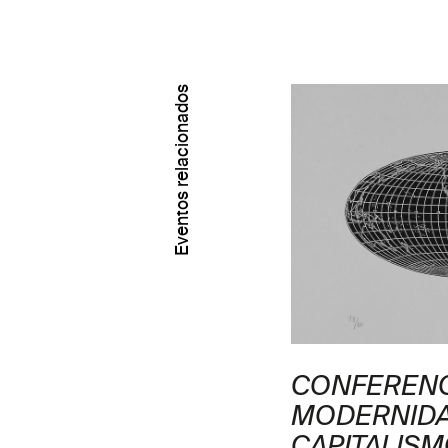
Eventos relacionados
GARCÍA CANCLINI:
CONFERENC
S EMANCIPARSE?
MODERNIDA
S DEL DES-
CAPITALISM