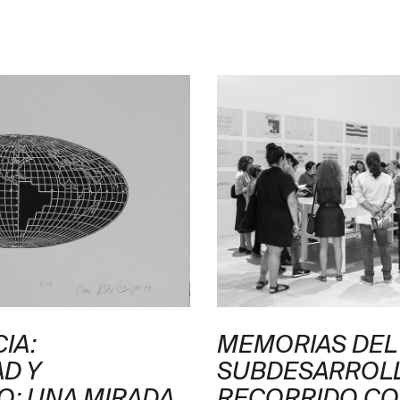
IA:
MEMORIAS DEL
D Y
SUBDESARROLL
O: UNA MIRADA
RECORRIDO CO