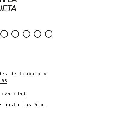
IETA
des de trabajo y
ias
rivacidad
y hasta las 5 pm