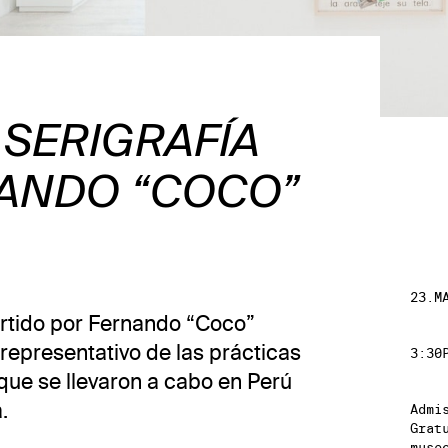
 SERIGRAFÍA
ANDO “COCO”
23.M
artido por Fernando “Coco”
representativo de las prácticas
3:30
que se llevaron a cabo en Perú
.
Admi
Grat
muse