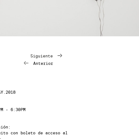
Siguiente
Anterior
AY.2018
PM - 6:30PM
sión:
uito con boleto de acceso al
o.