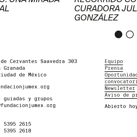
AL
CURADORA JUL
GONZÁLEZ
 de Cervantes Saavedra 303
Equipo
a Granada
Prensa
Ciudad de México
Oportunida
convocator
undacionjumex.org
Newsletter
Aviso de p
s guiadas y grupos
@fundacionjumex.org
Abierto ho
) 5395 2615
) 5395 2618