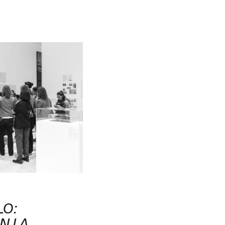
O:
N LA