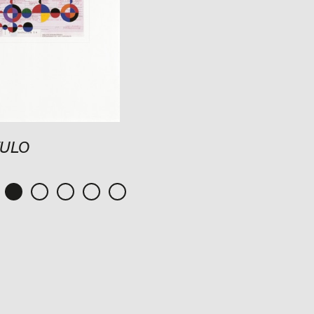
TULO
SIN TÍTULO
2001