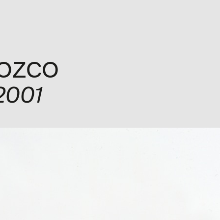
ón
Exposiciones
Programa
Explora
Visita
Me
ROZCO
 2001