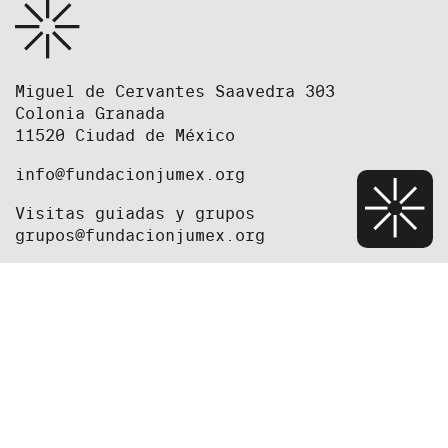
Miguel de Cervantes Saavedra 303
Colonia Granada
11520 Ciudad de México
info@fundacionjumex.org
Visitas guiadas y grupos
grupos@fundacionjumex.org
+52(55) 5395 2615
+52(55) 5395 2618
Equipo
Prensa
Oportunidades de trabajo y convocatorias