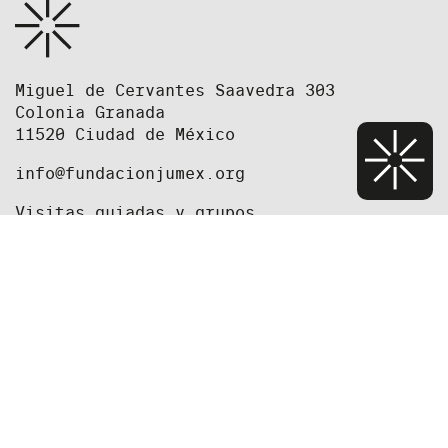
Miguel de Cervantes Saavedra 303
Colonia Granada
11520 Ciudad de México
info@fundacionjumex.org
Visitas guiadas y grupos
grupos@fundacionjumex.org
+52(55) 5395 2615
+52(55) 5395 2618
Equipo
Fundación
Prensa
Oportunidades de trabajo y convocatorias