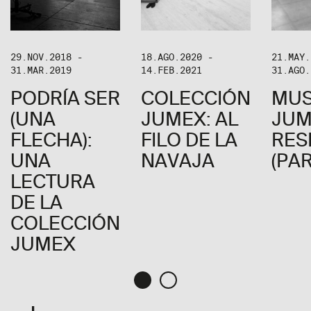
29.NOV.2018 -
18.AGO.2020 -
21.MAY.
31.MAR.2019
14.FEB.2021
31.AGO.
PODRÍA SER
COLECCIÓN
MU
(UNA
JUMEX: AL
JUM
FLECHA):
FILO DE LA
RES
UNA
NAVAJA
(PAR
LECTURA
DE LA
COLECCIÓN
JUMEX