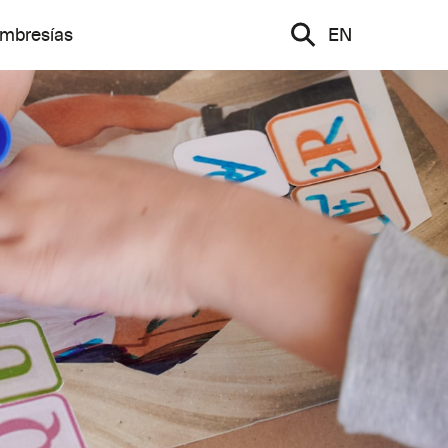
mbresías
EN