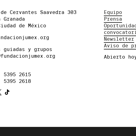
 de Cervantes Saavedra 303
Equipo
a Granada
Prensa
Ciudad de México
Oportunida
convocator
undacionjumex.org
Newsletter
Aviso de p
s guiadas y grupos
@fundacionjumex.org
Abierto ho
) 5395 2615
) 5395 2618