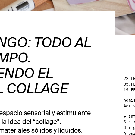
NGO: TODO AL
MPO.
ENDO EL
22.E
05.F
L COLLAGE
19.F
Admi
Acti
espacio sensorial y estimulante
+ in
 la idea del “collage”.
Sin 
Diri
teriales sólidos y líquidos,
A pa