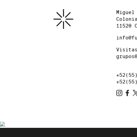
Miguel
Coloni
11520 
info@f
Visita
grupos
+52(55
+52(55