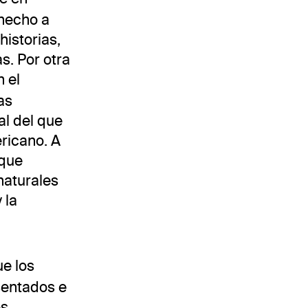
 hecho a
historias,
s. Por otra
n el
as
al del que
ericano. A
 que
naturales
 la
ue los
sentados e
s,