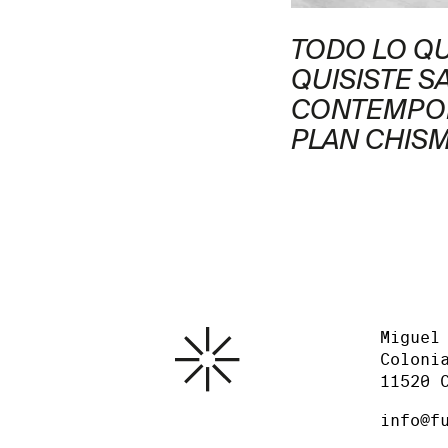
 CON ASLI
TODO LO Q
ĞLU
QUISISTE S
CONTEMPO
PLAN CHIS
Miguel
Coloni
11520 
info@f