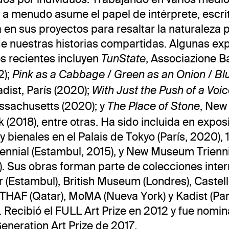
a menudo asume el papel de intérprete, escri
en sus proyectos para resaltar la naturaleza p
de nuestras historias compartidas. Algunas ex
es recientes incluyen
, Associazione Ba
TunState
2);
Pink as a Cabbage / Green as an Onion / Bl
adist, París (2020);
With Just the Push of a Voi
sachusetts (2020); y
, Ne
The Place of Stone
 (2018), entre otras. Ha sido incluida en expos
y bienales en el Palais de Tokyo (París, 2020), 
iennial (Estambul, 2015), y New Museum Trienn
). Sus obras forman parte de colecciones inte
 (Estambul), British Museum (Londres), Castello
ATHAF (Qatar), MoMA (Nueva York) y Kadist (Pa
. Recibió el FULL Art Prize en 2012 y fue nomi
Generation Art Prize de 2017.