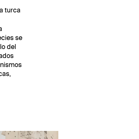
a turca
a
cies se
lo del
rados
ganismos
cas,