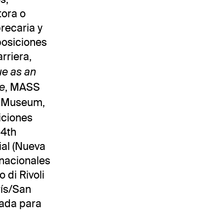
tora o
recaria y
posiciones
rriera,
ue as an
, MASS
ce
w Museum,
iciones
14th
ial (Nueva
rnacionales
 di Rivoli
rís/San
nada para