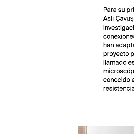
Para su pr
Aslı Çavuş
investigac
conexione
han adapta
proyecto p
llamado es
microscóp
conocido e
resistencia