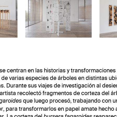
exposición
. Museo Jumex, 2023. Foto: R
Vista de la exposición
Asli Çavuşoğlu: TunState
Asli Çavuşoğl
se centran en las historias y transformaciones
 de varias especies de árboles en distintas ub
s. Durante sus viajes de investigación al desie
 artista recolectó fragmentos de corteza del ár
que luego procesó, trabajando con u
agaroides
or, para transformarlos en papel amate hecho
ar. La corteza del
reaparec
bursera fagaroides