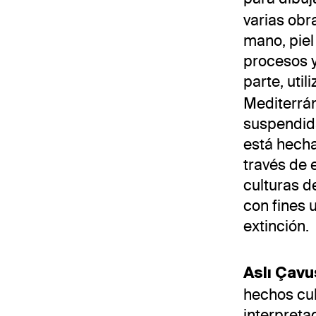
varias obr
mano, piel
procesos y
parte, util
Mediterrán
suspendida
está hecha
través de 
culturas d
con fines u
extinción.
Aslı Çav
hechos cul
interpreta