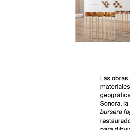
Vista de la 
Las obras 
materiales
geográfica
Sonora, la
bursera f
restaurad
para dibuj