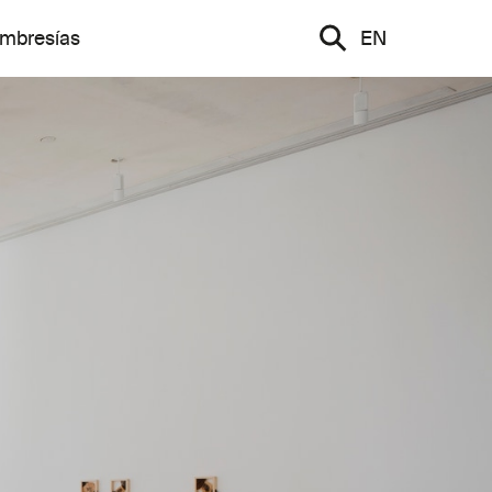
mbresías
EN