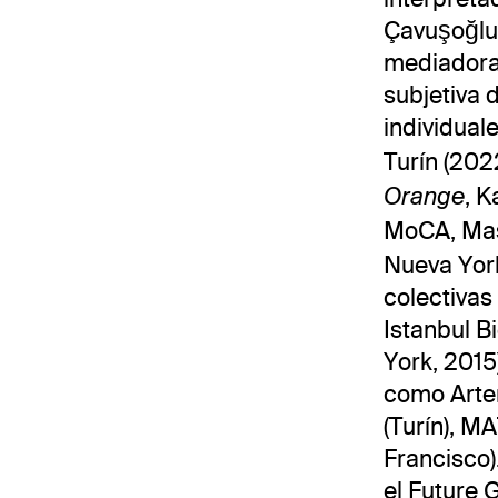
Çavuşoğlu 
mediadora 
subjetiva 
individual
Turín (202
, K
Orange
MoCA, Mas
Nueva York
colectivas 
Istanbul B
York, 2015
como Arter
(Turín), M
Francisco)
el Future 