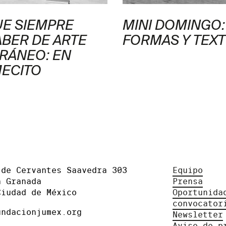
UE SIEMPRE
MINI DOMINGO:
ABER DE ARTE
FORMAS Y TEX
RÁNEO: EN
MECITO
 de Cervantes Saavedra 303
Equipo
a Granada
Prensa
Ciudad de México
Oportunida
convocator
undacionjumex.org
Newsletter
Aviso de p