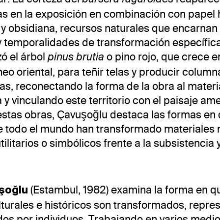
as en la exposición en combinación con papel
 y obsidiana, recursos naturales que encarnan 
 temporalidades de transformación específica
izó el árbol
o pino rojo, que crece e
pinus brutia
eo oriental, para teñir telas y producir column
s, reconectando la forma de la obra al materi
 y vinculando este territorio con el paisaje am
estas obras, Çavuşoğlu destaca las formas en
e todo el mundo han transformado materiales 
tilitarios o simbólicos frente a la subsistencia y
(Estambul, 1982) examina la forma en q
uşoğlu
turales e históricos son transformados, repre
dos por individuos. Trabajando en varios medio