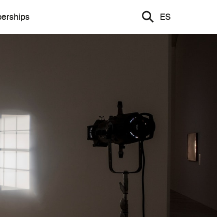
erships
ES