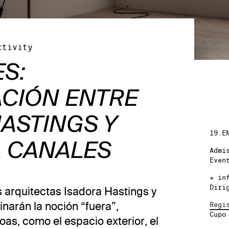
ctivity
ES:
CIÓN ENTRE
ASTINGS Y
19.E
 CANALES
Admi
Even
+ in
Diri
s arquitectas Isadora Hastings y
arán la noción “fuera”,
Regi
Cupo
as, como el espacio exterior, el