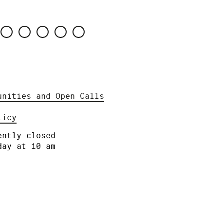
unities and Open Calls
licy
ently closed
day at 10 am