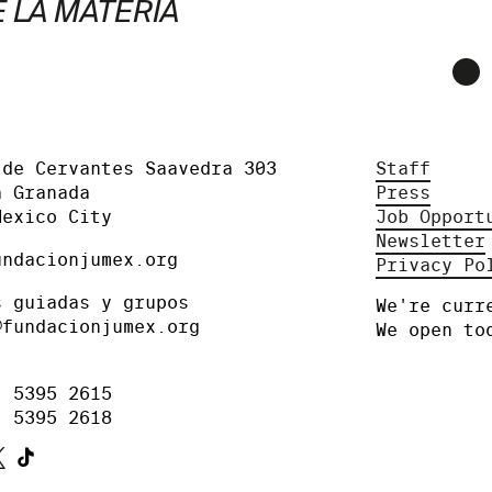
 LA MATERIA
 de Cervantes Saavedra 303
Staff
a Granada
Press
Mexico City
Job Opport
Newsletter
undacionjumex.org
Privacy Po
s guiadas y grupos
We're curr
@fundacionjumex.org
We open to
) 5395 2615
) 5395 2618