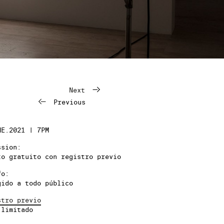
Next
Previous
NE.2021 | 7PM
ssion:
to gratuito con registro previo
fo:
gido a todo público
stro previo
 limitado