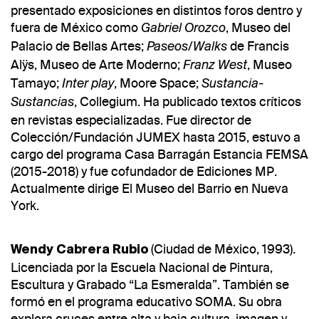
presentado exposiciones en distintos foros dentro y
fuera de México como
, Museo del
Gabriel Orozco
Palacio de Bellas Artes;
de Francis
Paseos/Walks
Alÿs, Museo de Arte Moderno;
, Museo
Franz West
Tamayo;
, Moore Space;
Inter play
Sustancia-
, Collegium. Ha publicado textos críticos
Sustancias
en revistas especializadas. Fue director de
Colección/Fundación JUMEX hasta 2015, estuvo a
cargo del programa Casa Barragán Estancia FEMSA
(2015-2018) y fue cofundador de Ediciones MP.
Actualmente dirige El Museo del Barrio en Nueva
York.
(Ciudad de México, 1993).
Wendy Cabrera Rubio
Licenciada por la Escuela Nacional de Pintura,
Escultura y Grabado “La Esmeralda”. También se
formó en el programa educativo SOMA. Su obra
explora cruces entre alta y baja cultura, imagen y