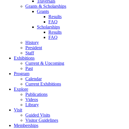
Traversals
Grants & Scholarships
Grants
Results
FAQ
Scholarships
Results
FAQ
History
President
Staff
Exhibitions
Current & Upcoming
Past
Program
Calendar
Current Exhibitions
Explore
Publications
Videos
Library
Visit
Guided Visits
Visitor Guidelines
Memberships